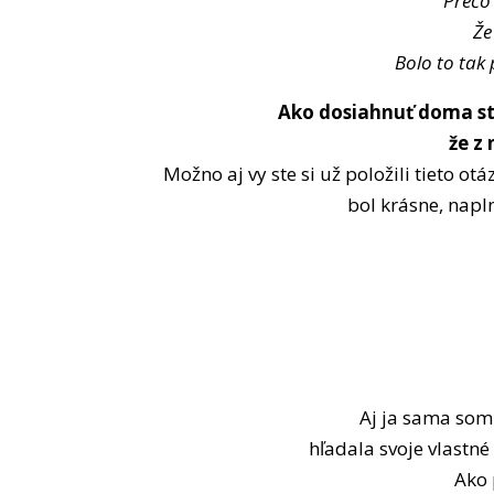
Prečo
Že
Bolo to tak
Ako dosiahnuť doma st
že z
Možno aj vy ste si už položili tieto ot
bol krásne, napln
Aj ja sama som
hľadala svoje vlastné
Ako 