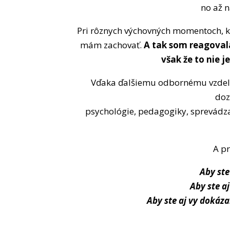
no až n
Pri rôznych výchovných momentoch, kto
mám zachovať.
A tak som reagoval
však že to nie j
Vďaka ďalšiemu odbornému vzdelá
doz
psychológie, pedagogiky, sprevádzani
A pr
Aby ste
Aby ste a
Aby ste aj vy dokáza