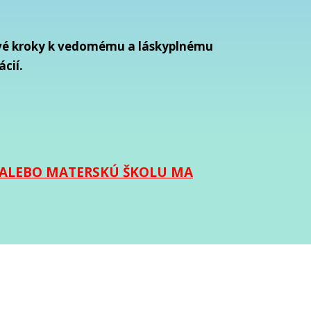
 prvé kroky k vedomému a láskyplnému
cií.
 ALEBO MATERSKÚ ŠKOLU MA