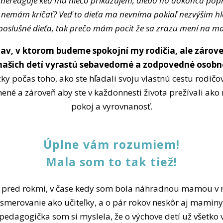
 nereaguje keď mu niečo prikazujem, alebo ho dokonca pop
 nemám kričať? Veď to dieťa ma nevníma pokiaľ nezvýšim hl
 poslušné dieťa, tak prečo mám pocit že sa zrazu mení na ma
av, v ktorom budeme spokojní my rodičia, ale záro
 našich detí vyrastú sebavedomé a zodpovedné osobn
ázky počas toho, ako ste hľadali svoju vlastnú cestu rodič
ené a zároveň aby ste v každonnesti života prežívali ako r
pokoj a vyrovnanosť.
Úplne vám rozumiem!
Mala som to tak tiež!
 pred rokmi, v čase kedy som bola náhradnou mamou v m
 smerovanie ako učiteľky, a o pár rokov neskôr aj mamin
pedagogička som si myslela, že o výchove detí už všetko 