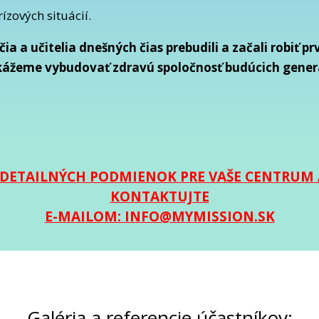
ízových situácií.
čia a učitelia dnešných čias prebudili a začali robiť
okážeme vybudovať zdravú spoločnosť budúcich generá
A DETAILNÝCH PODMIENOK PRE VAŠE CENTRUM
KONTAKTUJTE
E-MAILOM: INFO@MYMISSION.SK
Galéria a referencie účastníkov: