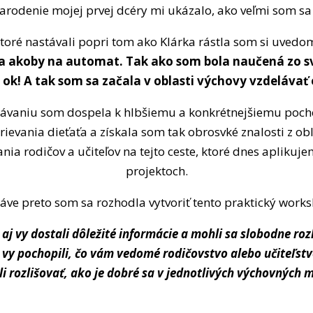
arodenie mojej prvej dcéry mi ukázalo, ako veľmi som sa
ré nastávali popri tom ako Klárka rástla som si uvedomi
a akoby na automat. Tak ako som bola naučená zo sv
e ok! A tak som sa začala v oblasti výchovy vzdelávať e
vaniu som dospela k hlbšiemu a konkrétnejšiemu pochop
rievania dieťaťa a získala som tak obrosvké znalosti z obl
a rodičov a učiteľov na tejto ceste, ktoré dnes aplikujem
projektoch.
áve preto som sa rozhodla vytvoriť tento praktický work
 aj vy dostali dôležité informácie a mohli sa slobodne ro
j vy pochopili, čo vám vedomé rodičovstvo alebo učiteľst
li rozlišovať, ako je dobré sa v jednotlivých výchovnýc