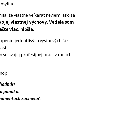
 mýlila
.
la, že vlastne veľkarát neviem, ako sa
ojej vlastnej výchovy. Vedela som
šte viac, hlbšie.
eniu jednotlivých vývinových fáz
asti
 vo svojej profesijnej práci v mojich
shop.
zhodnúť!
vo ponúka.
h momentoch zachovať.