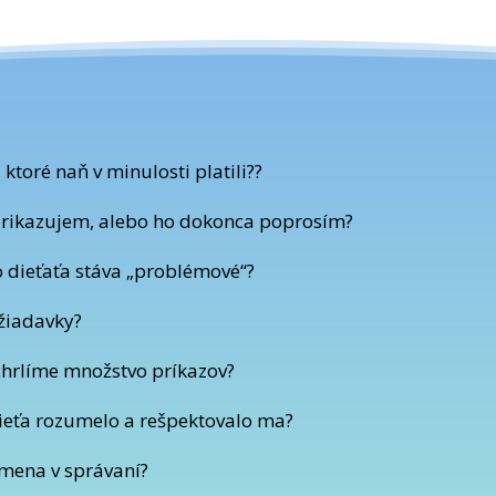
ktoré naň v minulosti platili??
prikazujem, alebo ho dokonca poprosím?
 dieťaťa stáva „problémové“?
žiadavky?
chrlíme množstvo príkazov?
ieťa rozumelo a rešpektovalo ma?
zmena v správaní?