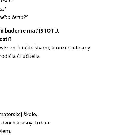
rosím?
as!
lého čerta?“
veň budeme mať ISTOTU,
osti?
ovstvom či učiteľstvom,
ktoré chcete aby
odičia či učitelia
aterskej škole,
y dvoch krásnych dcér.
viem,