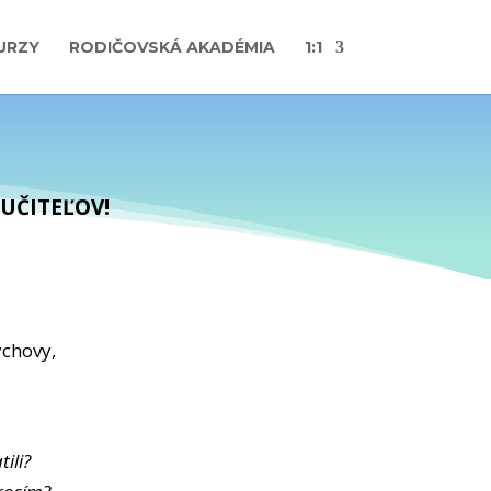
URZY
RODIČOVSKÁ AKADÉMIA
1:1
UČITEĽOV!
chovy,
ili?