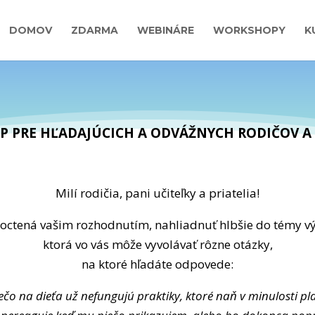
DOMOV
ZDARMA
WEBINÁRE
WORKSHOPY
K
 PRE HĽADAJÚCICH A ODVÁŽNYCH RODIČOV A 
Milí rodičia, pani učiteľky a priatelia!
octená vašim rozhodnutím, nahliadnuť hlbšie do témy vý
ktorá vo vás môže vyvolávať rôzne otázky,
na ktoré hľadáte odpovede:
ečo na dieťa už nefungujú praktiky, ktoré naň v minulosti plat