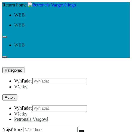
Return home
WEB
WEB
WEB
Kategória:
Vyhľadať
Všetky
Autor:
Vyhľadať
Všetky
Petronala Vargová
Nájsť kurz