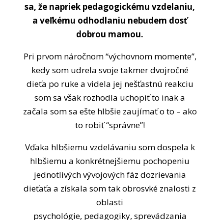
sa, že napriek pedagogickému vzdelaniu,
a veľkému odhodlaniu nebudem dosť
dobrou mamou.
Pri prvom náročnom “výchovnom momente”,
kedy som udrela svoje takmer dvojročné
dieťa po ruke a videla jej nešťastnú reakciu
som sa však rozhodla uchopiť to inak a
začala som sa ešte hlbšie zaujímať o to – ako
to robiť “správne”!
Vďaka hlbšiemu vzdelávaniu som dospela k
hlbšiemu a konkrétnejšiemu pochopeniu
jednotlivých vývojových fáz dozrievania
dieťaťa a získala som tak obrosvké znalosti z
oblasti
psychológie, pedagogiky, sprevádzania