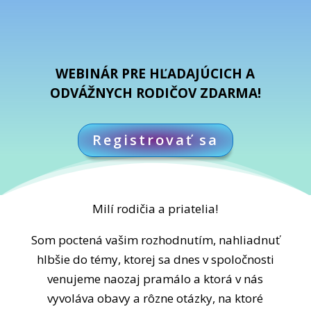
WEBINÁR PRE HĽADAJÚCICH A
ODVÁŽNYCH RODIČOV ZDARMA!
Registrovať sa
Milí rodičia a priatelia!
Som poctená vašim rozhodnutím, nahliadnuť
hlbšie do témy, ktorej sa dnes v spoločnosti
venujeme naozaj pramálo a ktorá v nás
vyvoláva obavy a rôzne otázky, na ktoré