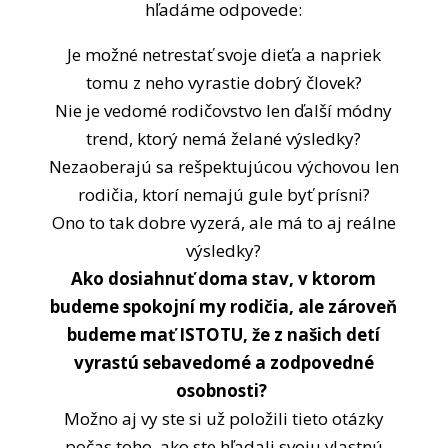
hľadáme odpovede:
Je možné netrestať svoje dieťa a napriek
tomu z neho vyrastie dobrý človek?
Nie je vedomé rodičovstvo len ďalší módny
trend, ktorý nemá želané výsledky?
Nezaoberajú sa rešpektujúcou výchovou len
rodičia, ktorí nemajú gule byť prísni?
Ono to tak dobre vyzerá, ale má to aj reálne
výsledky?
Ako dosiahnuť doma stav, v ktorom
budeme spokojní my rodičia, ale zároveň
budeme mať ISTOTU, že z našich detí
vyrastú sebavedomé a zodpovedné
osobnosti?
Možno aj vy ste si už položili tieto otázky
počas toho, ako ste hľadali svoju vlastnú