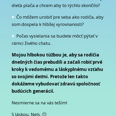
dieťa plača a chcem aby to rýchlo skončilo?
♥
Čo môžem urobiť pre seba ako rodiča, aby
som dospela k hlbšej vyrovnanosti?
♥
Počas vysielania sa budete môcť pýtať v
rámci živého chatu.
Mojou hlbokou túžbou je, aby sa rodičia
dnešných čias prebudili a začali robiť prvé
kroky k vedomému a láskyplnému vzťahu
so svojimi deťmi. Pretože len takto
dokážeme vybudovať zdravú spoločnosť
budúcich generácií.
Nesmierne sa na vás teším!
S láskou, Nels.
🙂