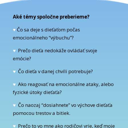
Aké témy spoločne preberieme?
♥
Č
o sa deje s dieťaťom počas
emocionálneho “výbuchu”?
♥
Prečo dieťa nedokáže ovládať svoje
emócie?
♥
Čo dieťa v danej chvíli potrebuje?
♥
Ako reagovať na emocionálne ataky, alebo
fyzické útoky dieťaťa?
♥
Čo naozaj “dosiahnete” vo výchove dieťaťa
pomocou trestov a bitiek.
♥
Prečo to vo mne ako rodičovi vrie, keď moje