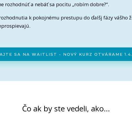
e rozhodnúť a nebáť sa pocitu „robím dobre?“.
 rozhodnutia k pokojnému prestupu do ďalšj fázy vášho ž
eprospievajú.
AJTE SA NA WAITLIST - NOVÝ KURZ OTVÁRAME 1.4
Čo ak by ste vedeli, ako…