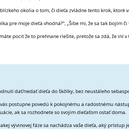
blízkeho okolia o tom, či dieťa zvládne tento krok, ktoré v
ka pre moje dieťa vhodná?“, „Šibe mi, že sa tak bojím či t
 máte pocit že to prehnane riešite, pretože sa zdá, že iní
odnutí dať/nedať dieťa do škôlky, bez neustáleho sebas
ré vás postupne povedú k pokojnému a radostnému nástup
tuácie, ak sa rozhodnete so svojim dieťaťom ostať doma.
 akej vývinovej fáze sa nachádza vaše dieťa, aký prístup je