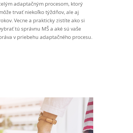
celým adaptačným procesom, ktorý
môže trvať niekoľko týždňov, ale aj
rokov. Vecne a prakticky zistíte ako si
vybrať tú správnu MŠ a aké sú vaše
práva v priebehu adaptačného procesu.