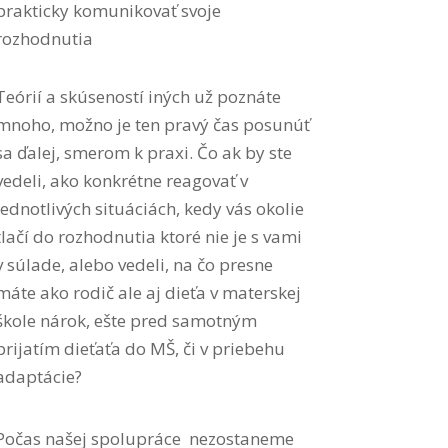
prakticky komunikovať svoje
rozhodnutia
Teórií a skúseností iných už poznáte
mnoho, možno je ten pravý čas posunúť
sa ďalej, smerom k praxi. Čo ak by ste
vedeli, ako konkrétne reagovať v
jednotlivých situáciách, kedy vás okolie
tlačí do rozhodnutia ktoré nie je s vami
v súlade, alebo vedeli, na čo presne
máte ako rodič ale aj dieťa v materskej
škole nárok, ešte pred samotným
prijatím dieťaťa do MŠ, či v priebehu
adaptácie?
Počas našej spolupráce nezostaneme