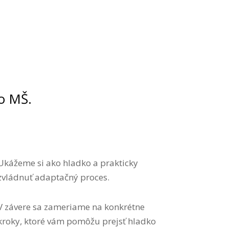
o MŠ.
Ukážeme si ako hladko a prakticky
zvládnuť adaptačný proces.
V závere sa zameriame na konkrétne
kroky, ktoré vám pomôžu prejsť hladko