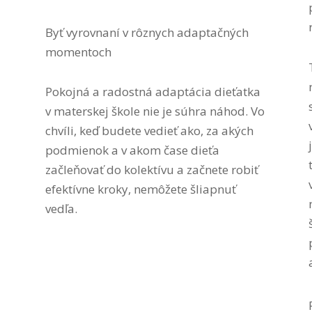
Byť vyrovnaní
v rôznych adaptačných
momentoch
Pokojná a radostná adaptácia dieťatka
v materskej škole nie je súhra náhod. Vo
chvíli, keď budete vedieť ako, za akých
podmienok a v akom čase dieťa
začleňovať do kolektívu
a začnete robiť
efektívne kroky, nemôžete šliapnuť
vedľa.