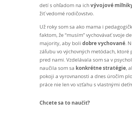
detí s ohľadom na ich
vývojové míľnik
žiť vedomé rodičovstvo.
Už roky som sa ako mama i pedagogička
faktom, že “musím” vychovávať svoje de
majority, aby boli
dobre vychované
. 
záľubu vo výchovných metódach, ktoré p
pred nami. Vzdelávala som sa v psychol
naučila som sa
konkrétne stratégie
, 
pokoji a vyrovnanosti a dnes úročím plo
práce nie len vo vzťahu s vlastnými deťm
Chcete sa to naučiť?