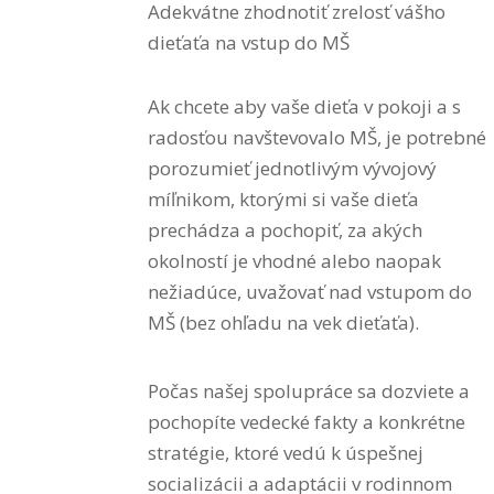
Adekvátne zhodnotiť zrelosť vášho
dieťaťa na vstup do MŠ
Ak chcete aby vaše dieťa v pokoji a s
radosťou navštevovalo MŠ, je potrebné
porozumieť jednotlivým vývojový
míľnikom, ktorými si vaše dieťa
prechádza a pochopiť, za akých
okolností je vhodné alebo naopak
nežiadúce, uvažovať nad vstupom do
MŠ (bez ohľadu na vek dieťaťa).
Počas našej spolupráce sa dozviete a
pochopíte vedecké fakty
a konkrétne
stratégie, ktoré vedú k úspešnej
socializácii a adaptácii v rodinnom