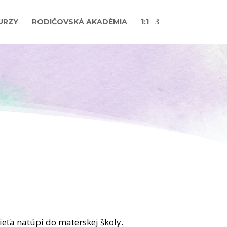
URZY
RODIČOVSKÁ AKADÉMIA
1:1
dieťa natúpi do materskej školy.