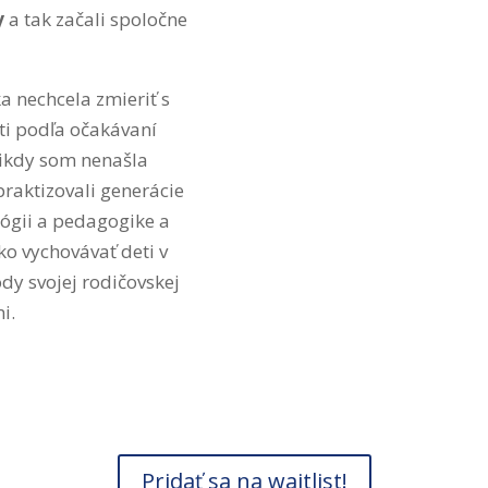
y
a tak začali spoločne
 nechcela zmieriť s
ti podľa očakávaní
Nikdy som nenašla
raktizovali generácie
ógii a pedagogike a
ako vychovávať deti v
dy svojej rodičovskej
i.
Pridať sa na waitlist!