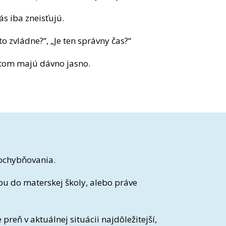
ás iba zneisťujú.
o zvládne?“, „Je ten správny čas?“
 v tom majú dávno jasno.
pochybňovania.
u do materskej školy, alebo práve
 preň v aktuálnej situácii najdôležitejší,