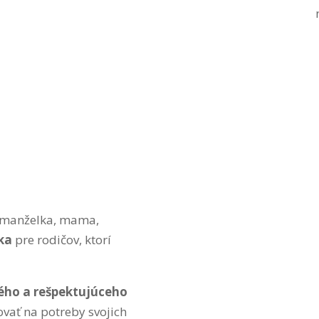
m manželka, mama,
ka
pre rodičov, ktorí
ého a rešpektujúceho
ovať na potreby svojich