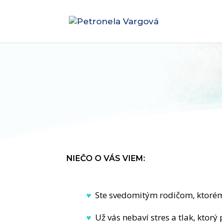
NIEČO O VÁS VIEM:
♥
Ste svedomitým rodičom, ktorému
♥
Už vás nebaví stres a tlak, ktorý