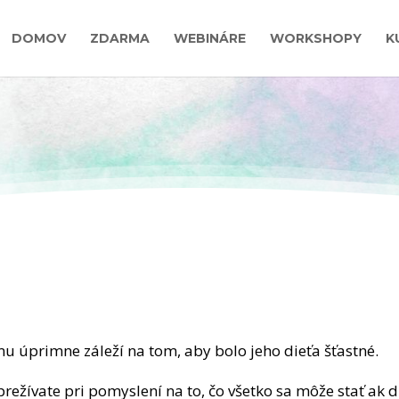
DOMOV
ZDARMA
WEBINÁRE
WORKSHOPY
K
 úprimne záleží na tom, aby bolo jeho dieťa šťastné.
 prežívate pri pomyslení na to, čo všetko sa môže stať ak 