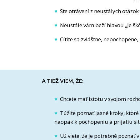
♥
Ste otrávení z neustálych otázok 
♥
Neustále vám beží hlavou „Je škôl
♥
Cítite sa zvláštne, nepochopene,
A TIEŽ VIEM, ŽE:
♥
Chcete mať istotu v svojom rozh
♥
Túžite poznať jasné kroky, kto
naopak k pochopeniu a prijatiu si
♥
Už viete, že je potrebné poznať v