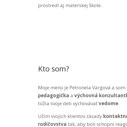
prostredí aj materskej škole.
Kto som?
Moje meno je Petronela Vargová a so
pedagogička
a
výchovná konzultant
túžia svoje deti vychovávať
vedome
.
Učím svojich klientov zásady
kontaktn
rodičovstva
tak, aby boli schopní reag