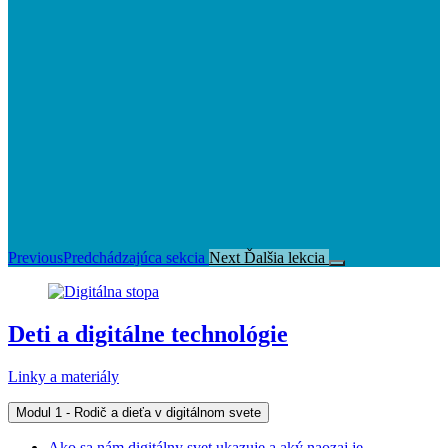
Previous
Predchádzajúca sekcia
Next
Ďalšia lekcia
Deti a digitálne technológie
Linky a materiály
Modul 1 - Rodič a dieťa v digitálnom svete
Ako sa nám digitálny svet ukazuje a aký naozaj je