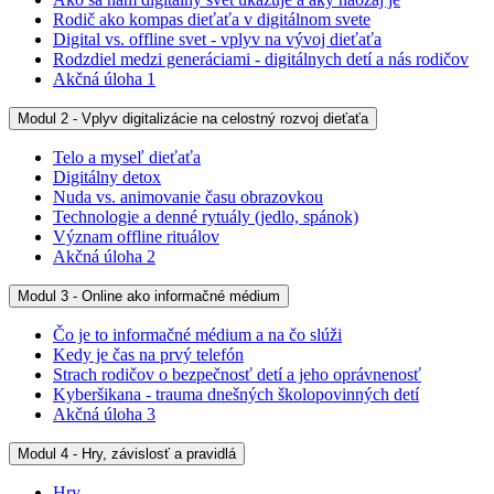
Rodič ako kompas dieťaťa v digitálnom svete
Digital vs. offline svet - vplyv na vývoj dieťaťa
Rodzdiel medzi generáciami - digitálnych detí a nás rodičov
Akčná úloha 1
Modul 2 - Vplyv digitalizácie na celostný rozvoj dieťaťa
Telo a myseľ dieťaťa
Digitálny detox
Nuda vs. animovanie času obrazovkou
Technologie a denné rytuály (jedlo, spánok)
Význam offline rituálov
Akčná úloha 2
Modul 3 - Online ako informačné médium
Čo je to informačné médium a na čo slúži
Kedy je čas na prvý telefón
Strach rodičov o bezpečnosť detí a jeho oprávnenosť
Kyberšikana - trauma dnešných školopovinných detí
Akčná úloha 3
Modul 4 - Hry, závislosť a pravidlá
Hry