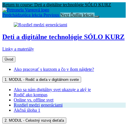
Return to course: Deti a digitálne technológie SÓLO KURZ
Predchádzajúca lekcia
Previous
Next
Ďalšia lekcia
Deti a digitálne technológie SÓLO KURZ
Linky a materiály
Úvod
Ako pracovať s kurzom a čo v ňom nájdete?
1. MODUL - Rodič a dieťa v digitálnom svete
Ako sa nám digitálny svet ukazuje a aký je
Rodič ako kompas
Online vs. offline svet
Rozdiel medzi generáciami
Akčná úloha 1
2. MODUL - Celostný rozvoj dieťaťa