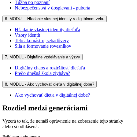
Túžba po poznaní
Nebezpečenstvá v dospievaní - puberta
6. MODUL - Hľadanie vlastnej identity v digitálnom veku
Hľadanie vlastnej identity dieťaťa
Vzory identít
Telo ako nástroj sebadôvery
Sila a formovanie rovesníkov
7. MODUL - Digitálne vzdelávanie a výzvy
Digitálny chaos a roztržitosť dieťaťa
Prečo dnešná škola zlyháva?
8. MODUL - Ako vychovať dieťa v digitálnej dobe?
Ako vychovať dieťa v digitálnej dobe?
Rozdiel medzi generáciami
Vyzerá to tak, že nemáš oprávnenie na zobrazenie tejto stránky
alebo si odhlásená.
Prihlasovacie meno