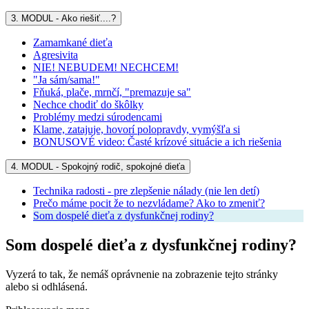
3. MODUL - Ako riešiť....?
Zamamkané dieťa
Agresivita
NIE! NEBUDEM! NECHCEM!
"Ja sám/sama!"
Fňuká, plače, mrnčí, "premazuje sa"
Nechce chodiť do škôlky
Problémy medzi súrodencami
Klame, zatajuje, hovorí polopravdy, vymýšľa si
BONUSOVÉ video: Časté krízové situácie a ich riešenia
4. MODUL - Spokojný rodič, spokojné dieťa
Technika radosti - pre zlepšenie nálady (nie len detí)
Prečo máme pocit že to nezvládame? Ako to zmeniť?
Som dospelé dieťa z dysfunkčnej rodiny?
Som dospelé dieťa z dysfunkčnej rodiny?
Vyzerá to tak, že nemáš oprávnenie na zobrazenie tejto stránky
alebo si odhlásená.