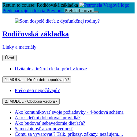
Return to course: Rodičovská základka
Predchádzajúca lekcia
Previous
Prehľad kurzu
Rodičovská základka
Linky a materiály
Úvod
Uvítanie a inštrukcie ku práci v kurze
1. MODUL - Prečo deti nepočúvajú?
Prečo deti nepočúvajú?
2. MODUL - Obdobie vzdoru?
Ako komunikovať svoje požiadavky - 4-bodová schéma
Ako s deťmi dohadovať pravidlá?
Ako budovať sebavedomie dieťaťa?
Samostatnosť a zodpovednosť
Čomu sa vyvarovať? Talk, príkazy, zákazy, nezáujem....