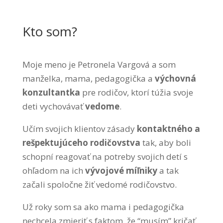
Kto som?
Moje meno je Petronela Vargová a som
manželka, mama, pedagogička a
výchovná
konzultantka
pre rodičov, ktorí túžia svoje
deti vychovávať
vedome
.
Učím svojich klientov zásady
kontaktného a
rešpektujúceho rodičovstva
tak, aby boli
schopní reagovať na potreby svojich detí s
ohľadom na ich
vývojové míľniky
a tak
začali spoločne žiť vedomé rodičovstvo.
Už roky som sa ako mama i pedagogička
nechcela zmieriť s faktom, že “musím” kričať