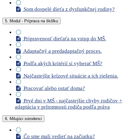
Som dospelé dieťa z dysfunkčnej rodiny?
5. Modul - Príprava na škôlku
Pripravenosť dieťaťa na vstup do MŠ.
Adaptačný a predadaptačný proces.
Podľa akých kritérií si vyberať MŠ?
Najčastejšie krízové situácie a ich riešenia.
Pracovať alebo ostať doma?
Prvé dni v MŠ - najčastejšie chyby rodičov +
adaptácia v prítomnosti rodiča podľa práva
6. Milujúci súrodenci
Čo sme mali vedieť na začiatku?