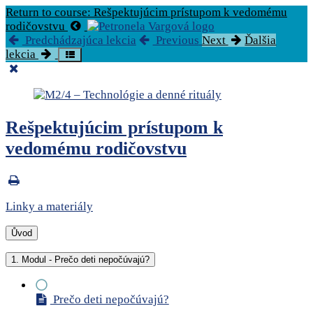
Return to course: Rešpektujúcim prístupom k vedomému
rodičovstvu
Predchádzajúca lekcia
Previous
Next
Ďalšia
lekcia
Rešpektujúcim prístupom k
vedomému rodičovstvu
Linky a materiály
Ůvod
1. Modul - Prečo deti nepočúvajú?
Prečo deti nepočúvajú?