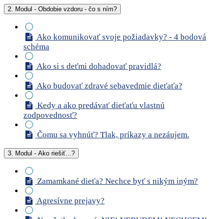
2. Modul - Obdobie vzdoru - čo s ním?
Ako komunikovať svoje požiadavky? - 4 bodová
schéma
Ako si s deťmi dohadovať pravidlá?
Ako budovať zdravé sebavedmie dieťaťa?
Kedy a ako predávať dieťaťu vlastnú
zodpovednosť?
Čomu sa vyhnúť? Tlak, príkazy a nezáujem.
3. Modul - Ako riešiť...?
Zamamkané dieťa? Nechce byť s nikým iným?
Agresívne prejavy?