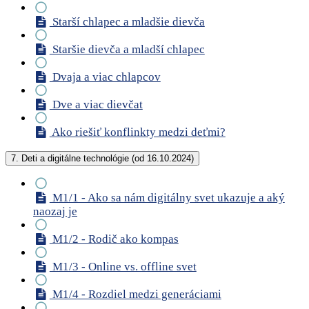
Starší chlapec a mladšie dievča
Staršie dievča a mladší chlapec
Dvaja a viac chlapcov
Dve a viac dievčat
Ako riešiť konflinkty medzi deťmi?
7. Deti a digitálne technológie (od 16.10.2024)
M1/1 - Ako sa nám digitálny svet ukazuje a aký
naozaj je
M1/2 - Rodič ako kompas
M1/3 - Online vs. offline svet
M1/4 - Rozdiel medzi generáciami