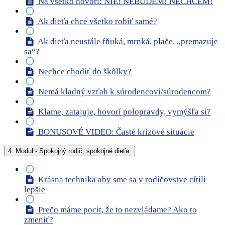
Na všetko hovorí: NIE! NEBUDEM! NECHCEM!
Ak dieťa chce všetko robiť samé?
Ak dieťa neustále fňuká, mrnká, plače, „premazuje
sa“?
Nechce chodiť do škôlky?
Nemá kladný vzťah k súrodencovi/súrodencom?
Klame, zatajuje, hovorí polopravdy, vymýšľa si?
BONUSOVÉ VIDEO: Časté krízové situácie
4. Modul - Spokojný rodič, spokojné dieťa.
Krásna technika aby sme sa v rodičovstve cítili
lepšie
Prečo máme pocit, že to nezvládame? Ako to
zmeniť?