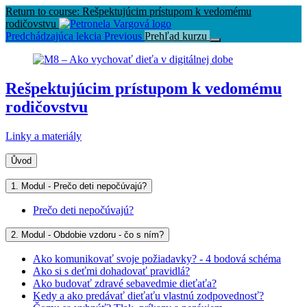
Return to course: Rešpektujúcim prístupom k vedomému
rodičovstvu
Predchádzajúca lekcia
Previous
Prehľad kurzu
Rešpektujúcim prístupom k vedomému
rodičovstvu
Linky a materiály
Ůvod
1. Modul - Prečo deti nepočúvajú?
Prečo deti nepočúvajú?
2. Modul - Obdobie vzdoru - čo s ním?
Ako komunikovať svoje požiadavky? - 4 bodová schéma
Ako si s deťmi dohadovať pravidlá?
Ako budovať zdravé sebavedmie dieťaťa?
Kedy a ako predávať dieťaťu vlastnú zodpovednosť?