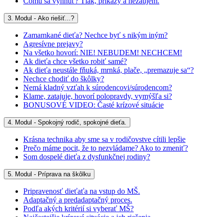
Čomu sa vyhnúť? Tlak, príkazy a nezáujem.
3. Modul - Ako riešiť...?
Zamamkané dieťa? Nechce byť s nikým iným?
Agresívne prejavy?
Na všetko hovorí: NIE! NEBUDEM! NECHCEM!
Ak dieťa chce všetko robiť samé?
Ak dieťa neustále fňuká, mrnká, plače, „premazuje sa“?
Nechce chodiť do škôlky?
Nemá kladný vzťah k súrodencovi/súrodencom?
Klame, zatajuje, hovorí polopravdy, vymýšľa si?
BONUSOVÉ VIDEO: Časté krízové situácie
4. Modul - Spokojný rodič, spokojné dieťa.
Krásna technika aby sme sa v rodičovstve cítili lepšie
Prečo máme pocit, že to nezvládame? Ako to zmeniť?
Som dospelé dieťa z dysfunkčnej rodiny?
5. Modul - Príprava na škôlku
Pripravenosť dieťaťa na vstup do MŠ.
Adaptačný a predadaptačný proces.
Podľa akých kritérií si vyberať MŠ?