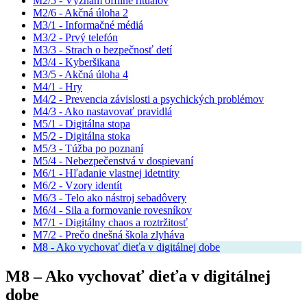
M2/5 - Význam offline rituálov
M2/6 - Akčná úloha 2
M3/1 - Informačné médiá
M3/2 - Prvý telefón
M3/3 - Strach o bezpečnosť detí
M3/4 - Kyberšikana
M3/5 - Akčná úloha 4
M4/1 - Hry
M4/2 - Prevencia závislosti a psychických problémov
M4/3 - Ako nastavovať pravidlá
M5/1 - Digitálna stopa
M5/2 - Digitálna stoka
M5/3 - Túžba po poznaní
M5/4 - Nebezpečenstvá v dospievaní
M6/1 - Hľadanie vlastnej idetntity
M6/2 - Vzory identít
M6/3 - Telo ako nástroj sebadôvery
M6/4 - Sila a formovanie rovesníkov
M7/1 - Digitálny chaos a roztržitosť
M7/2 - Prečo dnešná škola zlyháva
M8 - Ako vychovať dieťa v digitálnej dobe
M8 – Ako vychovať dieťa v digitálnej
dobe