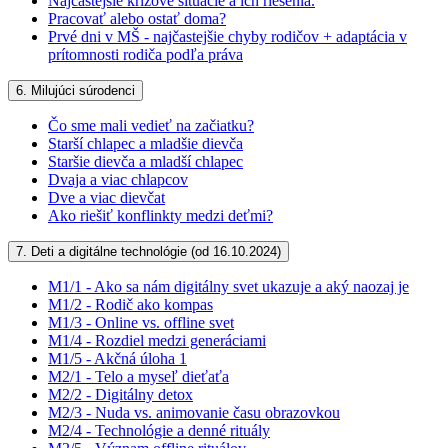
Najčastejšie krízové situácie a ich riešenia.
Pracovať alebo ostať doma?
Prvé dni v MŠ - najčastejšie chyby rodičov + adaptácia v
prítomnosti rodiča podľa práva
6. Milujúci súrodenci
Čo sme mali vedieť na začiatku?
Starší chlapec a mladšie dievča
Staršie dievča a mladší chlapec
Dvaja a viac chlapcov
Dve a viac dievčat
Ako riešiť konflinkty medzi deťmi?
7. Deti a digitálne technológie (od 16.10.2024)
M1/1 - Ako sa nám digitálny svet ukazuje a aký naozaj je
M1/2 - Rodič ako kompas
M1/3 - Online vs. offline svet
M1/4 - Rozdiel medzi generáciami
M1/5 - Akčná úloha 1
M2/1 - Telo a myseľ dieťaťa
M2/2 - Digitálny detox
M2/3 - Nuda vs. animovanie času obrazovkou
M2/4 - Technológie a denné rituály